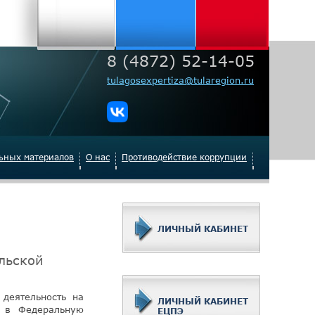
8 (4872) 52-14-05
tulagosexpertiza@tularegion.ru
льных материалов
О нас
Противодействие коррупции
ЛИЧНЫЙ КАБИНЕТ
льской
деятельность на
ЛИЧНЫЙ КАБИНЕТ
и в Федеральную
ЕЦПЭ