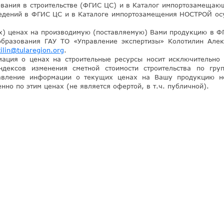
вания в строительстве (ФГИС ЦС) и в Каталог импортозамещаю
едений в ФГИС ЦС и в Каталоге импортозамещения НОСТРОЙ ос
х) ценах на производимую (поставляемую) Вами продукцию в 
образования ГАУ ТО «Управление экспертизы» Колотилин Алек
ilin@tularegion.
org
.
ация о ценах на строительные ресурсы носит исключительно
дексов изменения сметной стоимости строительства по гру
равление информации о текущих ценах на Вашу продукцию н
нно по этим ценах (не является офертой, в т.ч. публичной).