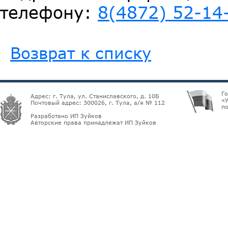
телефону:
8(4872) 52-14
Возврат к списку
Г
Адрес: г. Тула, ул. Станиславского, д. 10Б
«У
Почтовый адрес: 300026, г. Тула, а/я № 112
по
Разработано ИП Зуйков
Авторские права принадлежат ИП Зуйков